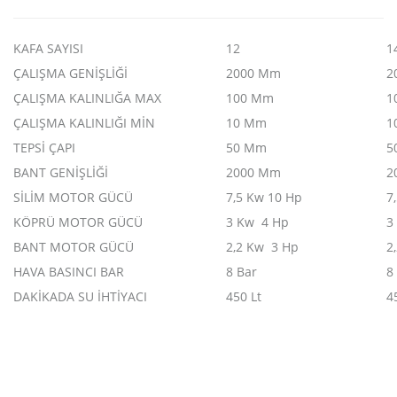
KAFA SAYISI
12
1
ÇALIŞMA GENİŞLİĞİ
2000 Mm
2
ÇALIŞMA KALINLIĞA MAX
100 Mm
1
ÇALIŞMA KALINLIĞI MİN
10 Mm
1
TEPSİ ÇAPI
50 Mm
5
BANT GENİŞLİĞİ
2000 Mm
2
SİLİM MOTOR GÜCÜ
7,5 Kw 10 Hp
7
KÖPRÜ MOTOR GÜCÜ
3 Kw 4 Hp
3
BANT MOTOR GÜCÜ
2,2 Kw 3 Hp
2
HAVA BASINCI BAR
8 Bar
8
DAKİKADA SU İHTİYACI
450 Lt
4